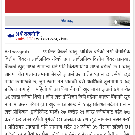
अर्थ राजनीति
प्रकाशित मिति :
१४ बैशाख २०८३, सोमबार
Artharajniti ~ एभरेस्ट बैंकले चालु आर्थिक वर्षको तेस्रो त्रैमासिक
वित्तीय विवरण सार्वजनिक गरेको छ । सार्वजनिक वित्तीय विवरणअनुसार
बैंकको खुद नाफा सामान्य घटे पनि वितरणयोग्य नाफा बढेको छ । चालु
आवमा चैत मसान्तसम्ममा बैंकले ३ अर्ब ३२ करोड ९३ लाख रुपैयाँ खुद
नाफा कमाएको छ, जुन रकम गत आवको यसै अवधिको तुलनामा ३. ७१
प्रतिशत कम हो । पहिलो यो अवधिमा बैंकको खुद नाफा ३ अर्ब ४५ करोड
७६ लाख रुपैयाँ थियो । लोन लस प्रोभिजन केही बढेका कारण बैंकको खुद
नाफामा असर परेको हो । खुद ब्याज आम्दानी १.३३ प्रतिशत बढेको । लोन
लस प्रोभिजन (इम्पेरिमेन्ट चार्ज) २७ करोड २९ लाख रुपैयाँबाट बढेर ७७
करोड ७३ लाख रुपैयाँ पुगेको छ। जसका कारण खुद नाफामा असर पर्‍यो
। प्रतिसेयर आम्दानी पनि सामान्य घटेर ३२ रुपैयाँ ३५ पैसामा झरेको छ।
पहिलो ३५ रुपैयाँ ६१ पैसा थियो । प्रतिसेयर नेटवर्थ २४४ रुपैयाँ २७ पैसा