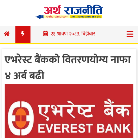
Skip
to
content
२१ श्रावण २०८३, बिहीबार
एभरेस्ट बैंकको वितरणयोग्य नाफा
४ अर्ब बढी