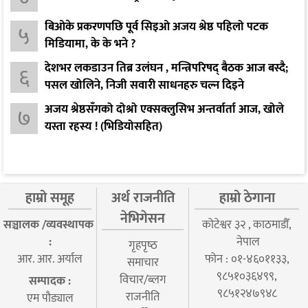
बिओके प्रकरणपछि पूर्व सिइओ अजय श्रेष्ठ पहिलो पटक
५
मिडियामा, के के भने ?
देशभर लकडाउन तिब्र उलंघन , मन्त्रिपरिषद् बैठक आज बस्दै;
६
पसल खोलिने, निजी सवारी साधनहरु चल्न दिइने
अजय श्रेष्ठसँगको दोश्रो एक्सक्लुसिभ अन्तर्वार्ता आज, खोले
७
यस्ता रहस्य ! (भिडियोसहित)
हाम्रो समूह
अर्थ राजनीति
हाम्रो ठेगाना
नेभिगेसन
सञ्चालक /व्यवस्थापक
कोटेश्वर ३२ , काठमाडौँ,
:
नेपाल
गृहपृष्‍ठ
आर. आर. अर्याल
फोन : ०१-४६०११३३,
समाचार
९८५१०३६४९९,
विचार/ब्लग
सम्पादक :
९८५१२४७९४८
राजनीति
एम पौड्याल