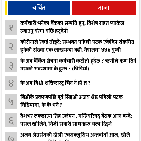
चर्चित
ताजा
कर्मचारी भनेका बैंकका सम्पति हुन्, बिशेष राहत प्याकेज
१
ल्याउनु परेमा पछि हट्दैनौ
कोरोनाले रेकर्ड तोड्दै: सम्भवत पहिलो पटक एकैदिन संक्रमित
२
हुनेको संख्या एक लाखभन्दा बढी, नेपालमा ४४४ पुग्यो
के अब बैंकिंग क्षेत्रमा कर्मचारी कटौती हुदैछ ? ऋणीले ऋण तिर्न
३
नसक्ने अवस्थामा के हुन्छ ? (भिडियो)
४
के अब बिश्वो शक्तिरास्ट्र चिन नै हो त ?
बिओके प्रकरणपछि पूर्व सिइओ अजय श्रेष्ठ पहिलो पटक
५
मिडियामा, के के भने ?
देशभर लकडाउन तिब्र उलंघन , मन्त्रिपरिषद् बैठक आज बस्दै;
६
पसल खोलिने, निजी सवारी साधनहरु चल्न दिइने
अजय श्रेष्ठसँगको दोश्रो एक्सक्लुसिभ अन्तर्वार्ता आज, खोले
७