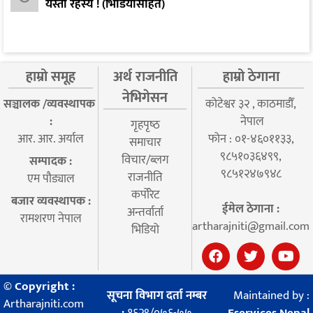
यस्ता रहस्य ! (भिडियोसहित)
हाम्रो समूह
अर्थ राजनीति
हाम्रो ठेगाना
नेभिगेसन
सञ्चालक /व्यवस्थापक
कोटेश्वर ३२ , काठमाडौँ,
:
नेपाल
गृहपृष्‍ठ
आर. आर. अर्याल
फोन : ०१-४६०११३३,
समाचार
९८५१०३६४९९,
विचार/ब्लग
सम्पादक :
९८५१२४७९४८
राजनीति
एम पौड्याल
कर्पोरेट
बजार व्यवस्थापक :
ईमेल ठेगाना :
अन्तर्वार्ता
रामशरण नेपाल
artharajniti@gmail.com
भिडियो
© Copyright :
सूचना विभाग दर्ता नम्बर
Maintained by :
Artharajniti.com
:
१६२९/०७६-७७
Eservices Nepal