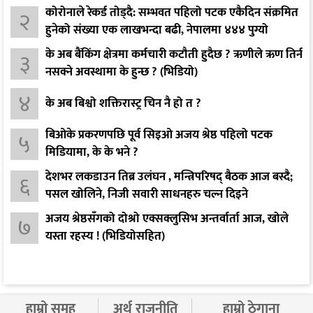
कोरोनाले रेकर्ड तोड्दै: सम्भवत पहिलो पटक एकैदिन संक्रमित
२
हुनेको संख्या एक लाखभन्दा बढी, नेपालमा ४४४ पुग्यो
के अब बैंकिंग क्षेत्रमा कर्मचारी कटौती हुदैछ ? ऋणीले ऋण तिर्न
३
नसक्ने अवस्थामा के हुन्छ ? (भिडियो)
४
के अब बिश्वो शक्तिरास्ट्र चिन नै हो त ?
बिओके प्रकरणपछि पूर्व सिइओ अजय श्रेष्ठ पहिलो पटक
५
मिडियामा, के के भने ?
देशभर लकडाउन तिब्र उलंघन , मन्त्रिपरिषद् बैठक आज बस्दै;
६
पसल खोलिने, निजी सवारी साधनहरु चल्न दिइने
अजय श्रेष्ठसँगको दोश्रो एक्सक्लुसिभ अन्तर्वार्ता आज, खोले
७
यस्ता रहस्य ! (भिडियोसहित)
हाम्रो समूह
अर्थ राजनीति
हाम्रो ठेगाना