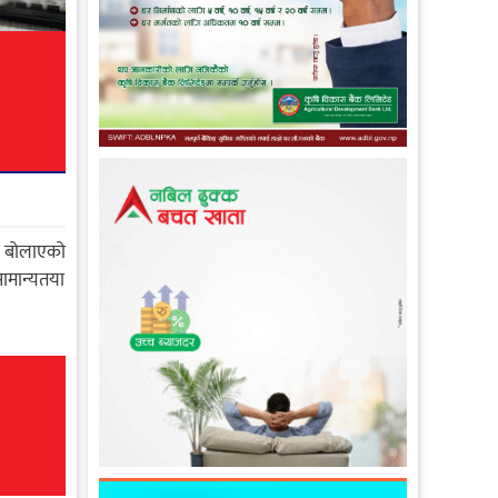
री बोलाएको
ामान्यतया