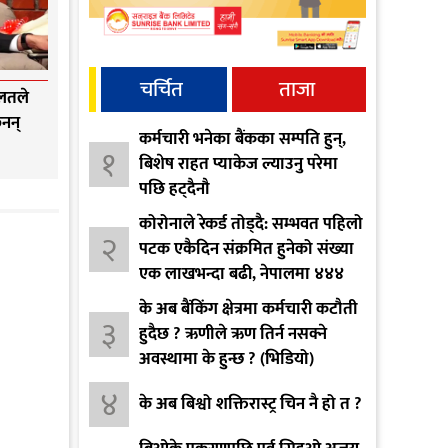
चर्चित
ताजा
ालतले
ैनन्
कर्मचारी भनेका बैंकका सम्पति हुन्,
१
बिशेष राहत प्याकेज ल्याउनु परेमा
पछि हट्दैनौ
कोरोनाले रेकर्ड तोड्दै: सम्भवत पहिलो
२
पटक एकैदिन संक्रमित हुनेको संख्या
एक लाखभन्दा बढी, नेपालमा ४४४
पुग्यो
के अब बैंकिंग क्षेत्रमा कर्मचारी कटौती
३
हुदैछ ? ऋणीले ऋण तिर्न नसक्ने
अवस्थामा के हुन्छ ? (भिडियो)
४
के अब बिश्वो शक्तिरास्ट्र चिन नै हो त ?