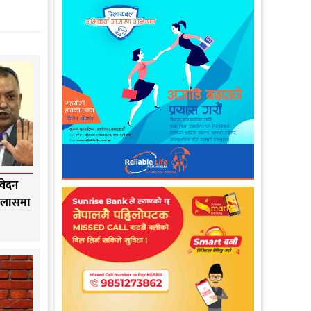
वेदन
इजलासमा