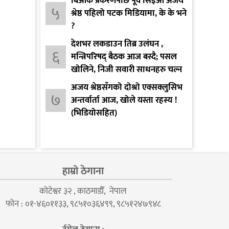
बिओके प्रकरणपछि पूर्व सिइओ अजय
५
श्रेष्ठ पहिलो पटक मिडियामा, के के भने
?
देशभर लकडाउन तिब्र उलंघन ,
६
मन्त्रिपरिषद् बैठक आज बस्दै; पसल
खोलिने, निजी सवारी साधनहरु चल्न
दिइने
अजय श्रेष्ठसँगको दोश्रो एक्सक्लुसिभ
७
अन्तर्वार्ता आज, खोले यस्ता रहस्य !
(भिडियोसहित)
हाम्रो ठेगाना
कोटेश्वर ३२ , काठमाडौँ, नेपाल
फोन : ०१-४६०११३३, ९८५१०३६४९९, ९८५१२४७९४८