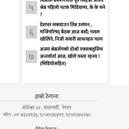
बिओके प्रकरणपछि पूर्व सिइओ अजय
५
श्रेष्ठ पहिलो पटक मिडियामा, के के भने
?
देशभर लकडाउन तिब्र उलंघन ,
६
मन्त्रिपरिषद् बैठक आज बस्दै; पसल
खोलिने, निजी सवारी साधनहरु चल्न
दिइने
अजय श्रेष्ठसँगको दोश्रो एक्सक्लुसिभ
७
अन्तर्वार्ता आज, खोले यस्ता रहस्य !
(भिडियोसहित)
हाम्रो ठेगाना
कोटेश्वर ३२ , काठमाडौँ, नेपाल
फोन : ०१-४६०११३३, ९८५१०३६४९९, ९८५१२४७९४८