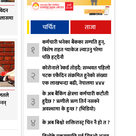
वेदन
इजलासमा
चर्चित
ताजा
कर्मचारी भनेका बैंकका सम्पति हुन्,
१
बिशेष राहत प्याकेज ल्याउनु परेमा
पछि हट्दैनौ
कोरोनाले रेकर्ड तोड्दै: सम्भवत पहिलो
२
पटक एकैदिन संक्रमित हुनेको संख्या
एक लाखभन्दा बढी, नेपालमा ४४४
पुग्यो
के अब बैंकिंग क्षेत्रमा कर्मचारी कटौती
ालतले
३
हुदैछ ? ऋणीले ऋण तिर्न नसक्ने
ैनन्
अवस्थामा के हुन्छ ? (भिडियो)
४
के अब बिश्वो शक्तिरास्ट्र चिन नै हो त ?