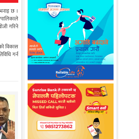
ो भनाइ छ ।
गरपालिकाले
ोजी गरिने
टनको विकास
िविधि गर्न