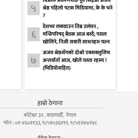
बिओके प्रकरणपछि पूर्व सिइओ अजय
५
श्रेष्ठ पहिलो पटक मिडियामा, के के भने
?
देशभर लकडाउन तिब्र उलंघन ,
६
मन्त्रिपरिषद् बैठक आज बस्दै; पसल
खोलिने, निजी सवारी साधनहरु चल्न
दिइने
अजय श्रेष्ठसँगको दोश्रो एक्सक्लुसिभ
७
अन्तर्वार्ता आज, खोले यस्ता रहस्य !
(भिडियोसहित)
हाम्रो ठेगाना
कोटेश्वर ३२ , काठमाडौँ, नेपाल
फोन : ०१-४६०११३३, ९८५१०३६४९९, ९८५१२४७९४८