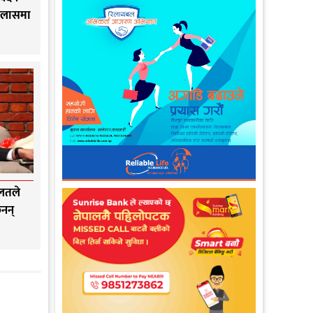
इजलासमा
ालतले
ैनन्