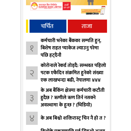
चर्चित
ताजा
कर्मचारी भनेका बैंकका सम्पति हुन्,
१
बिशेष राहत प्याकेज ल्याउनु परेमा
पछि हट्दैनौ
कोरोनाले रेकर्ड तोड्दै: सम्भवत पहिलो
२
पटक एकैदिन संक्रमित हुनेको संख्या
एक लाखभन्दा बढी, नेपालमा ४४४
पुग्यो
के अब बैंकिंग क्षेत्रमा कर्मचारी कटौती
३
हुदैछ ? ऋणीले ऋण तिर्न नसक्ने
अवस्थामा के हुन्छ ? (भिडियो)
४
के अब बिश्वो शक्तिरास्ट्र चिन नै हो त ?