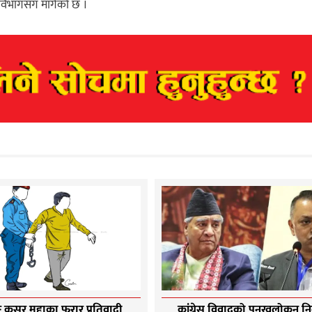
 विभागसँग मागेको छ ।
ङ कसुर मुद्दाका फरार प्रतिवादी
कांग्रेस विवादको पुनरवलोकन नि