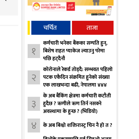
चर्चित
ताजा
कर्मचारी भनेका बैंकका सम्पति हुन्,
१
बिशेष राहत प्याकेज ल्याउनु परेमा
पछि हट्दैनौ
कोरोनाले रेकर्ड तोड्दै: सम्भवत पहिलो
२
पटक एकैदिन संक्रमित हुनेको संख्या
एक लाखभन्दा बढी, नेपालमा ४४४
पुग्यो
के अब बैंकिंग क्षेत्रमा कर्मचारी कटौती
३
हुदैछ ? ऋणीले ऋण तिर्न नसक्ने
अवस्थामा के हुन्छ ? (भिडियो)
४
के अब बिश्वो शक्तिरास्ट्र चिन नै हो त ?