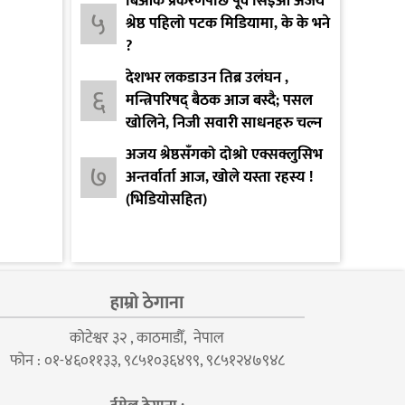
बिओके प्रकरणपछि पूर्व सिइओ अजय
५
श्रेष्ठ पहिलो पटक मिडियामा, के के भने
?
देशभर लकडाउन तिब्र उलंघन ,
६
मन्त्रिपरिषद् बैठक आज बस्दै; पसल
खोलिने, निजी सवारी साधनहरु चल्न
दिइने
अजय श्रेष्ठसँगको दोश्रो एक्सक्लुसिभ
७
अन्तर्वार्ता आज, खोले यस्ता रहस्य !
(भिडियोसहित)
हाम्रो ठेगाना
कोटेश्वर ३२ , काठमाडौँ, नेपाल
फोन : ०१-४६०११३३, ९८५१०३६४९९, ९८५१२४७९४८