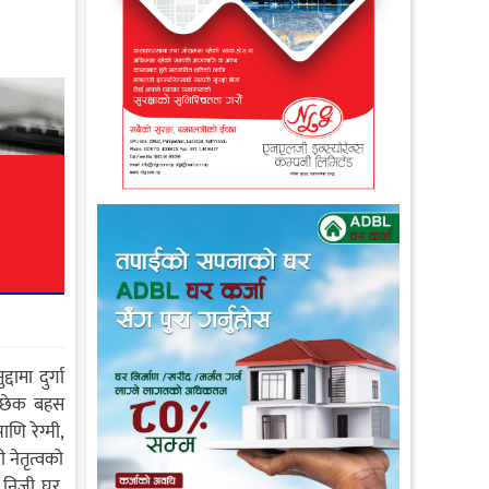
ामा दुर्गा
ुनछेक बहस
णि रेग्मी,
नेतृत्वको
े निजी घर,