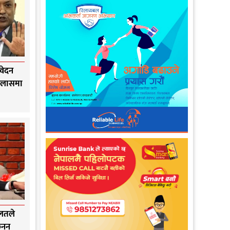
वेदन
इजलासमा
ालतले
ैनन्