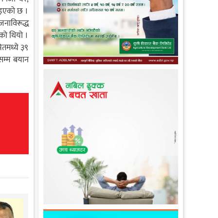
ताइएको छ ।
नाविरूद्ध
एको थियो ।
ितमध्ये ३९
ेसम्म बयान