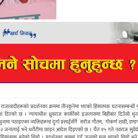
वादीहरूको प्रदर्शनका क्रममा तीनकुनेमा भएको हिंसात्मक घटनासम्बन्धी मुद्द
देश दिएको छ । न्यायाधीश ध्रुवराज कार्कीको इजलासमा बिहीबार दिउँसो थ
 पठाइएका व्यक्तिहरूमा दुर्गा प्रसाईंसँगै सरोज गौतम, गोकर्ण शाही, डण्डपा
 ३२ जनालाई भने धरौटीमा छाड्न आदेश दिइएको छ । चैत १५ गते नवराज सुवेदी 
 हिंसात्मक बनेको थियो । प्रदर्शनका क्रममा दुई जनाको मृत्यु भएको थियो भन