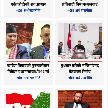
पर्वतारोहीको शव आधार
प्रतिवादी विमानस्थलबाट
शिविर ल्याइयो
पक्राउ
अर्थ राजनीति
अर्थ राजनीति
कांग्रेस विवादको पुनरवलोकन
बुधबार बसेको मन्त्रिपरिषद्
निवेदन प्रधानन्यायाधीश शर्मा
बैठकका निर्णय
सहितको इजलासमा
अर्थ राजनीति
अर्थ राजनीति