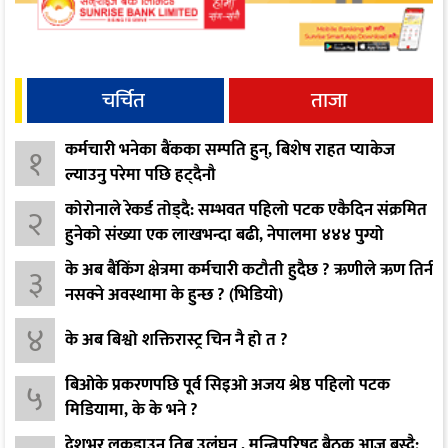
चर्चित
ताजा
कर्मचारी भनेका बैंकका सम्पति हुन्, बिशेष राहत प्याकेज
१
ल्याउनु परेमा पछि हट्दैनौ
कोरोनाले रेकर्ड तोड्दै: सम्भवत पहिलो पटक एकैदिन संक्रमित
२
हुनेको संख्या एक लाखभन्दा बढी, नेपालमा ४४४ पुग्यो
के अब बैंकिंग क्षेत्रमा कर्मचारी कटौती हुदैछ ? ऋणीले ऋण तिर्न
३
नसक्ने अवस्थामा के हुन्छ ? (भिडियो)
४
के अब बिश्वो शक्तिरास्ट्र चिन नै हो त ?
बिओके प्रकरणपछि पूर्व सिइओ अजय श्रेष्ठ पहिलो पटक
५
मिडियामा, के के भने ?
देशभर लकडाउन तिब्र उलंघन , मन्त्रिपरिषद् बैठक आज बस्दै;