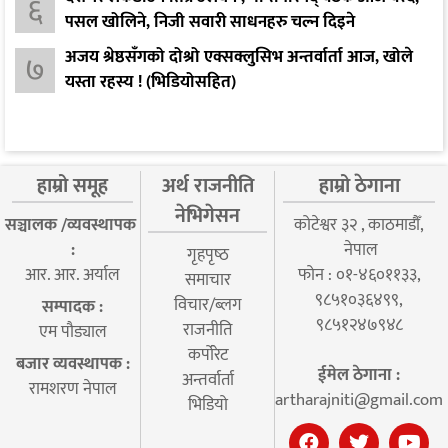
६
पसल खोलिने, निजी सवारी साधनहरु चल्न दिइने
अजय श्रेष्ठसँगको दोश्रो एक्सक्लुसिभ अन्तर्वार्ता आज, खोले
७
यस्ता रहस्य ! (भिडियोसहित)
हाम्रो समूह
अर्थ राजनीति
हाम्रो ठेगाना
नेभिगेसन
सञ्चालक /व्यवस्थापक
कोटेश्वर ३२ , काठमाडौँ,
:
नेपाल
गृहपृष्‍ठ
आर. आर. अर्याल
फोन : ०१-४६०११३३,
समाचार
९८५१०३६४९९,
विचार/ब्लग
सम्पादक :
९८५१२४७९४८
राजनीति
एम पौड्याल
कर्पोरेट
बजार व्यवस्थापक :
ईमेल ठेगाना :
अन्तर्वार्ता
रामशरण नेपाल
artharajniti@gmail.com
भिडियो