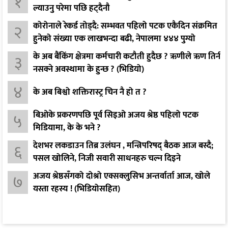
१
ल्याउनु परेमा पछि हट्दैनौ
कोरोनाले रेकर्ड तोड्दै: सम्भवत पहिलो पटक एकैदिन संक्रमित
२
हुनेको संख्या एक लाखभन्दा बढी, नेपालमा ४४४ पुग्यो
के अब बैंकिंग क्षेत्रमा कर्मचारी कटौती हुदैछ ? ऋणीले ऋण तिर्न
३
नसक्ने अवस्थामा के हुन्छ ? (भिडियो)
४
के अब बिश्वो शक्तिरास्ट्र चिन नै हो त ?
बिओके प्रकरणपछि पूर्व सिइओ अजय श्रेष्ठ पहिलो पटक
५
मिडियामा, के के भने ?
देशभर लकडाउन तिब्र उलंघन , मन्त्रिपरिषद् बैठक आज बस्दै;
६
पसल खोलिने, निजी सवारी साधनहरु चल्न दिइने
अजय श्रेष्ठसँगको दोश्रो एक्सक्लुसिभ अन्तर्वार्ता आज, खोले
७
यस्ता रहस्य ! (भिडियोसहित)